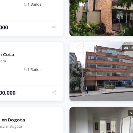
1 Baños
.000
ARRI
n Cota
Cota
1 Baños
000.000
V
a en Bogota
ncula, Bogota