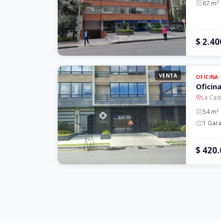
67 m²
$ 2.40
VENTA
OFICINA
Oficin
La Cas
54 m²
1 Gara
$ 420