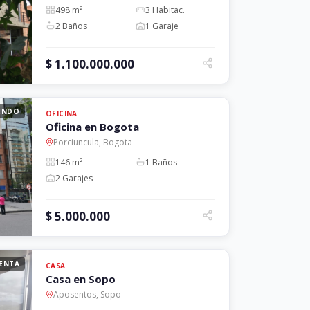
498 m²
3 Habitac.
2 Baños
1 Garaje
$ 1.100.000.000
ENDO
OFICINA
Oficina en Bogota
Porciuncula, Bogota
146 m²
1 Baños
2 Garajes
$ 5.000.000
ENTA
CASA
Casa en Sopo
Aposentos, Sopo