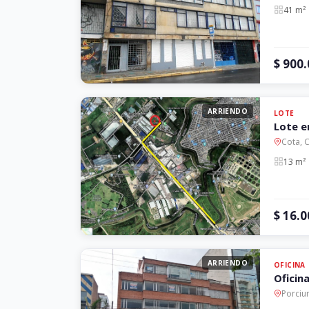
41 m²
$ 900
ARRIENDO
LOTE
Lote e
Cota, 
13 m²
$ 16.
ARRIENDO
OFICINA
Oficin
Porciu