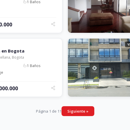
1 Baños
0.000
V
a en Bogota
tellana, Bogota
1 Baños
je
.000.000
Página 1 de 11
Siguiente »