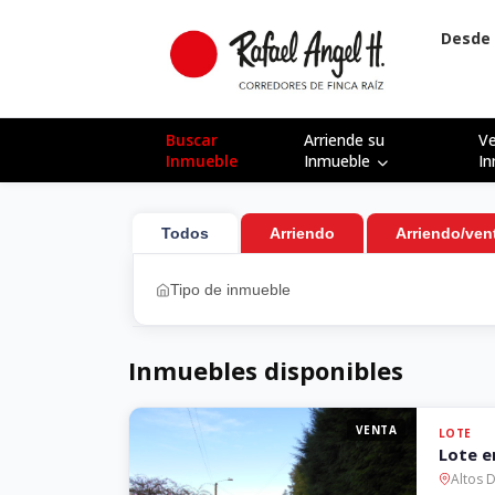
Desde 
Buscar
Arriende su
V
Inmueble
Inmueble
I
Todos
Arriendo
Arriendo/ven
BARRIO
HABITA
Inmuebles disponibles
PRECIO MÍNIMO
PRECIO MÁXIMO
VENTA
LOTE
Lote e
Altos 