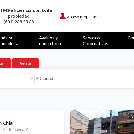
1949 eficiencia con toda
propiedad
Acceso Propietarios
(601) 288 33 88
enda su
Avaluos y
Servicios
Fo
nmueble
consultoria
Corporativos
ta
Venta
CIONES
BAÑOS
ÁREA MÍNIMA M²
ÁREA MÁXIMA M²
V
n Chia
De Yerbabuena, Chia