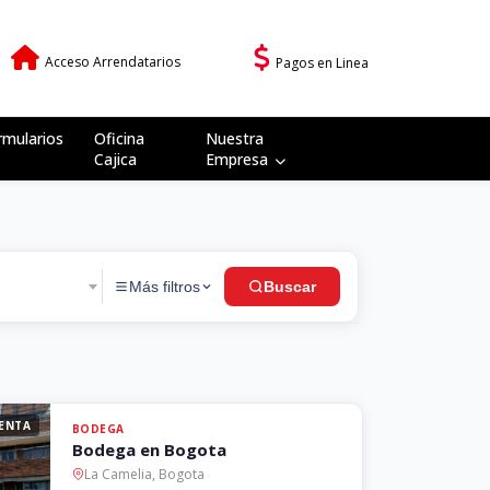
Acceso Arrendatarios
Pagos en Linea
rmularios
Oficina
Nuestra
Cajica
Empresa
Más filtros
Buscar
GARAJES
ENTA
BODEGA
Buscar inmuebles
Bodega en Bogota
La Camelia, Bogota