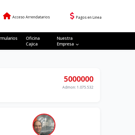
Acceso Arrendatarios
Pagos en Linea
rmularios
Oficina
Nuestra
Cajica
Empresa
5000000
Admon: 1.075.532