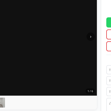
›
1 / 6