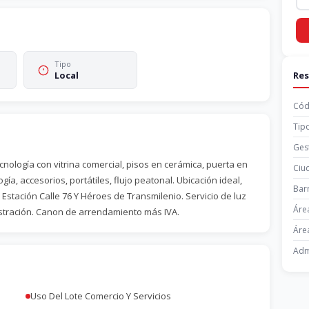
Tipo
Re
Local
Cód
Tip
Ges
cnología con vitrina comercial, pisos en cerámica, puerta en 
Ciu
ía, accesorios, portátiles, flujo peatonal. Ubicación ideal, 
Bar
 Estación Calle 76 Y Héroes de Transmilenio. Servicio de luz 
Áre
stración. Canon de arrendamiento más IVA.
Área
Adm
Uso Del Lote Comercio Y Servicios