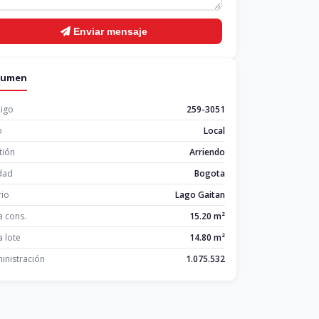
Enviar mensaje
sumen
igo
259-3051
o
Local
tión
Arriendo
dad
Bogota
rio
Lago Gaitan
a cons.
15.20 m²
 lote
14.80 m²
inistración
1.075.532