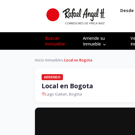
Desde 
Buscar
Arriende su
V
Inmueble
Inmueble
I
Inicio
›
Inmuebles
›
Local en Bogota
ARRIENDO
Local en Bogota
Lago Gaitan, Bogota