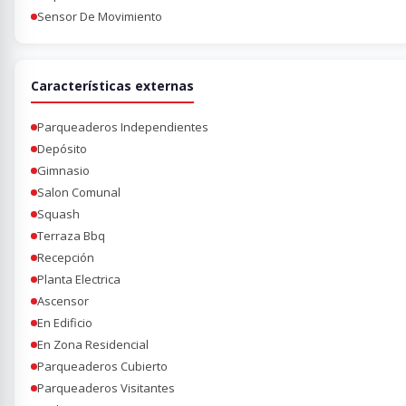
Sensor De Movimiento
Características externas
Parqueaderos Independientes
Depósito
Gimnasio
Salon Comunal
Squash
Terraza Bbq
Recepción
Planta Electrica
Ascensor
En Edificio
En Zona Residencial
Parqueaderos Cubierto
Parqueaderos Visitantes