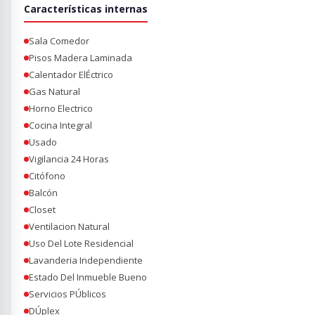
Características internas
Sala Comedor
Pisos Madera Laminada
Calentador ElÉctrico
Gas Natural
Horno Electrico
Cocina Integral
Usado
Vigilancia 24 Horas
Citófono
Balcón
Closet
Ventilacion Natural
Uso Del Lote Residencial
Lavanderia Independiente
Estado Del Inmueble Bueno
Servicios PÚblicos
DÚplex