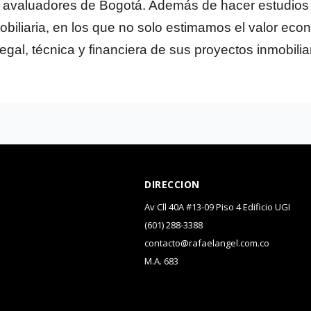
 avaluadores de Bogotá. Además de hacer estudios s
obiliaria, en los que no solo estimamos el valor ec
legal, técnica y financiera de sus proyectos inmobilia
DIRECCION
Av Cll 40A #13-09 Piso 4 Edificio UGI
(601) 288-3388
contacto@rafaelangel.com.co
M.A. 683