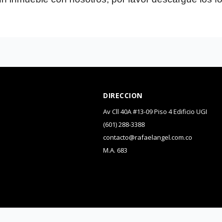
DIRECCION
Av Cll 40A #13-09 Piso 4 Edificio UGI
(601) 288-3388
contacto@rafaelangel.com.co
M.A. 683