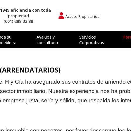
1949 eficiencia con toda
propiedad
Acceso Propietarios
(601) 288 33 88
nda su
Avaluos y
Servicios
For
mueble
consultoria
Corporativos
(ARRENDATARIOS)
el H y Cía ha asegurado sus contratos de arriendo c
sector inmobiliario. Nuestra experiencia nos ha pro
a empresa justa, sería y sólida, que respalda los int
un inmueble con nosotros, por favor descargue los f