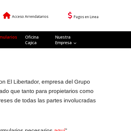
Acceso Arrendatarios
Pagos en Linea
mularios
Oficina
Nuestra
Cajica
Empresa
on El Libertador, empresa del Grupo
bado que tanto para propietarios como
ereses de todas las partes involucradas
ormularios necesarios
aquí
”