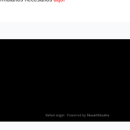
Rafael angel · Powered by
SkuallStudio